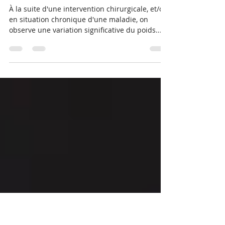
May 17, 2022
1 min read
Variation de poids, maladies et
chirurgies : quels liens ?
À la suite d'une intervention chirurgicale, et/ou
en situation chronique d'une maladie, on
observe une variation significative du poids....