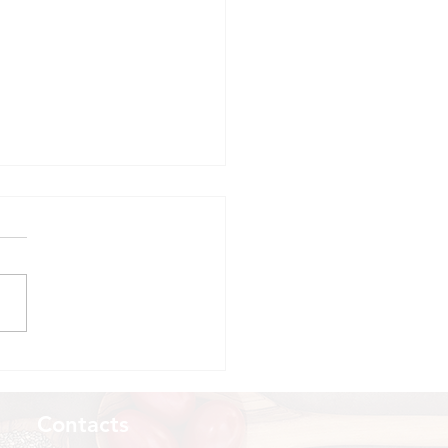
alance glucides/lipides
ant l'effort : un point
roisement
Contacts