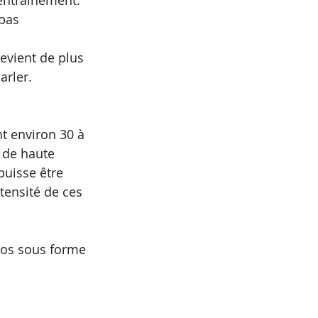
 entraînement.
pas 
evient de plus 
arler.
t environ 30 à 
s de haute 
puisse être 
tensité de ces 
epos sous forme 