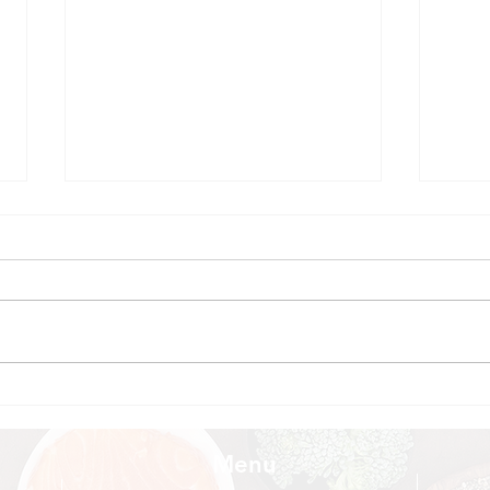
Variation de poids,
La b
maladies et chirurgies :
pend
quels liens ?
de c
Menu