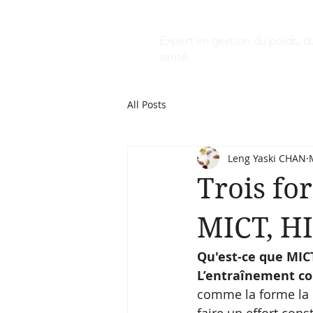
Leng Yaski 
Expert en gestion du poids, d
santé.
All Posts
Leng Yaski CHAN
Trois fo
MICT, HI
Qu'est-ce que MICT
L’entraînement co
comme la forme la pl