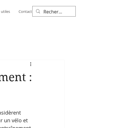
utiles
Contact
More
ment :
nsidèrent 
r un vélo et 