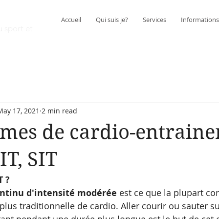
Chan
Accueil
Qui suis je?
Services
Informations 
u sport et
May 17, 2021
2 min read
rmes de cardio-entraine
IT, SIT
 ? 
ntinu d'intensité modérée 
est ce que la plupart co
us traditionnelle de cardio. Aller courir ou sauter su