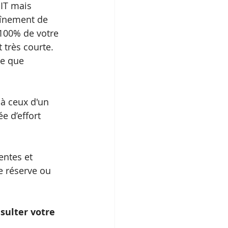
IIT mais 
aînement de 
100% de votre 
 très courte. 
e que 
à ceux d'un 
 d’effort 
entes et 
e réserve ou 
nsulter votre 